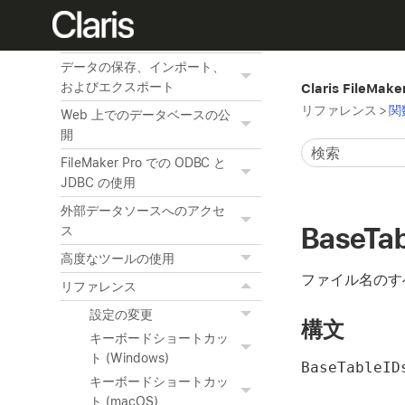
ネットワーク上でのファイル
の共有
データの保存、インポート、
およびエクスポート
Claris FileMak
リファレンス
>
関
Web 上でのデータベースの公
開
FileMaker Pro での ODBC と
JDBC の使用
外部データソースへのアクセ
BaseTab
ス
高度なツールの使用
ファイル名のす
リファレンス
設定の変更
構文
キーボードショートカッ
ト (Windows)
BaseTableI
キーボードショートカッ
ト (macOS)