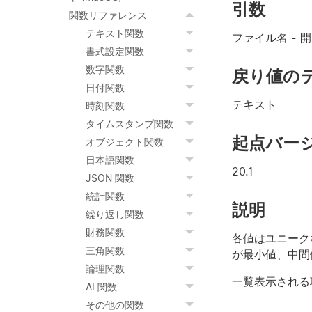
引数
関数リファレンス
テキスト関数
ファイル名
- 
書式設定関数
数字関数
戻り値の
日付関数
テキスト
時刻関数
タイムスタンプ関数
起点バー
オブジェクト関数
日本語関数
20.1
JSON 関数
統計関数
説明
繰り返し関数
財務関数
各値はユニーク
三角関数
が最小値、中間
論理関数
一覧表示される
AI 関数
その他の関数