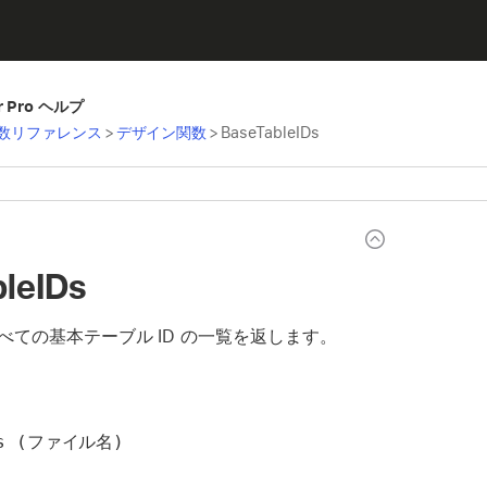
er Pro ヘルプ
数リファレンス
>
デザイン関数
>
BaseTableIDs
leIDs
べての基本テーブル ID の一覧を返します。
Ds (ファイル名)