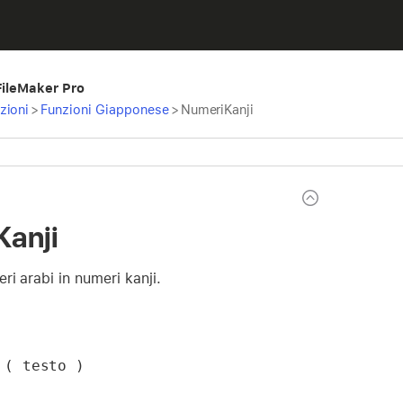
 FileMaker Pro
zioni
>
Funzioni Giapponese
>
NumeriKanji
anji
ri arabi in numeri kanji.
 ( testo )