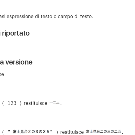
asi espressione di testo o campo di testo.
i riportato
la versione
te
 ( 123 )
restituisce
.
 ( "
" )
restituisce
.