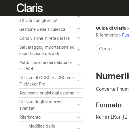
Creazione dei grafici dai dati
Automatizzazione delle
attività con gli script
Guida di Claris
Gestione della sicurezza
Riferimento
>
Fun
Condivisione in rete dei file
Salvataggio, importazione ed
esportazione dei dati
Pubblicazione dei database
sul Web
NumeriK
Utilizzo di ODBC e JDBC con
FileMaker Pro
Converte i nume
Accesso a origini dati esterne
Utilizzo degli strumenti
Formato
avanzati
NumeriKanji
Riferimento
Modifica delle