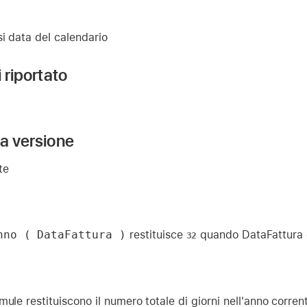
i data del calendario
i riportato
la versione
te
nno ( DataFattura )
restituisce
quando DataFattura 
32
mule restituiscono il numero totale di giorni nell'anno corren