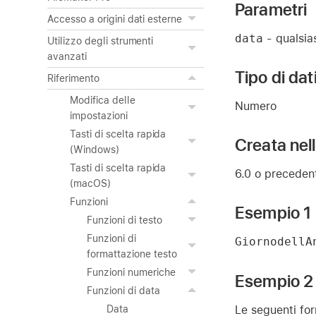
Parametri
Accesso a origini dati esterne
data
- qualsias
Utilizzo degli strumenti
avanzati
Tipo di dat
Riferimento
Modifica delle
Numero
impostazioni
Tasti di scelta rapida
Creata nel
(Windows)
Tasti di scelta rapida
6.0 o preceden
(macOS)
Funzioni
Esempio 1
Funzioni di testo
Funzioni di
GiornodellA
formattazione testo
Funzioni numeriche
Esempio 2
Funzioni di data
Le seguenti for
Data