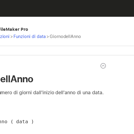
 FileMaker Pro
zioni
>
Funzioni di data
>
GiornodellAnno
ellAnno
umero di giorni dall'inizio dell'anno di una data.
nno ( data )