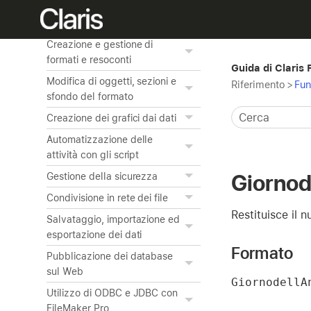
Utilizzo delle tabelle
correlate
Creazione e gestione di
formati e resoconti
Guida di Claris
Modifica di oggetti, sezioni e
Riferimento
>
Fun
sfondo del formato
Creazione dei grafici dai dati
Automatizzazione delle
attività con gli script
Giornod
Gestione della sicurezza
Condivisione in rete dei file
Restituisce il n
Salvataggio, importazione ed
esportazione dei dati
Formato
Pubblicazione dei database
sul Web
GiornodellA
Utilizzo di ODBC e JDBC con
FileMaker Pro