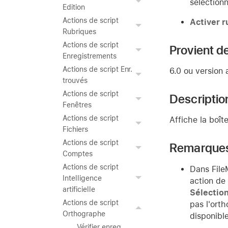
sélectionn
Edition
Actions de script
Activer r
Rubriques
Actions de script
Provient de
Enregistrements
Actions de script Enr.
6.0 ou version 
trouvés
Actions de script
Descriptio
Fenêtres
Actions de script
Affiche la boît
Fichiers
Actions de script
Remarque
Comptes
Actions de script
Dans File
Intelligence
action de 
artificielle
Sélection
Actions de script
pas l'ort
Orthographe
disponible
Vérifier enreg.