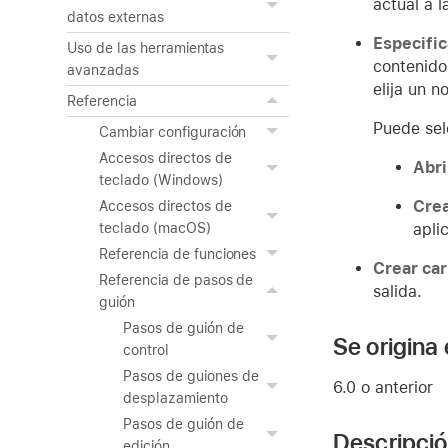
actual a l
datos externas
Especific
Uso de las herramientas
contenido
avanzadas
elija un 
Referencia
Puede sel
Cambiar configuración
Accesos directos de
Abri
teclado (Windows)
Crea
Accesos directos de
apli
teclado (macOS)
Referencia de funciones
Crear ca
Referencia de pasos de
salida.
guión
Pasos de guión de
Se origina
control
Pasos de guiones de
6.0 o anterior
desplazamiento
Pasos de guión de
Descripci
edición