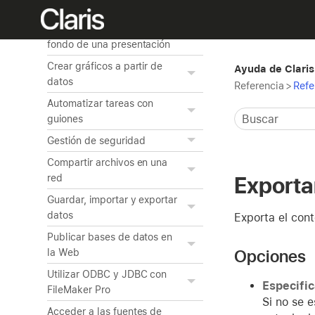
presentaciones e informes
Editar objetos, partes y el
fondo de una presentación
Crear gráficos a partir de
Ayuda de Claris
datos
Referencia
>
Refe
Automatizar tareas con
guiones
Gestión de seguridad
Compartir archivos en una
Exporta
red
Guardar, importar y exportar
datos
Exporta el cont
Publicar bases de datos en
Opciones
la Web
Utilizar ODBC y JDBC con
Especifi
FileMaker Pro
Si no se 
Acceder a las fuentes de