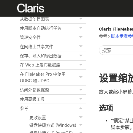
编辑对象、布局部分和布局背
景
从数据创建图表
使用脚本自动执行任务
Claris FileMak
参考
>
脚本步骤参
管理安全性
在网络上共享文件
保存、导入和导出数据
在 Web 上发布数据库
在 FileMaker Pro 中使用
设置缩
ODBC 和 JDBC
访问外部数据源
放大或缩小屏幕
使用高级工具
选项
参考
更改设置
“
锁定
”禁
键盘快捷方式 (Windows)
脚本步骤