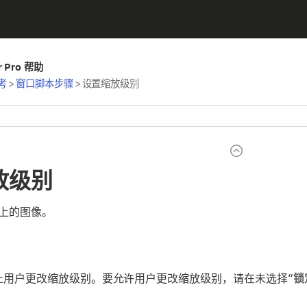
er Pro 帮助
考
>
窗口脚本步骤
>
设置缩放级别
放级别
上的图像。
止用户更改缩放级别。要允许用户更改缩放级别，请在未选择“
锁
。