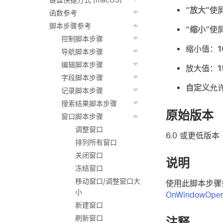
键盘快捷方式 (macOS)
“
放大
”使
函数参考
脚本步骤参考
“
缩小
”使
控制脚本步骤
缩小值：
1
导航脚本步骤
编辑脚本步骤
放大值：
1
字段脚本步骤
自定义
允许
记录脚本步骤
搜索结果脚本步骤
原始版本
窗口脚本步骤
调整窗口
6.0 或更低版本
排列所有窗口
关闭窗口
说明
冻结窗口
移动窗口/调整窗口大
使用此脚本步骤
小
OnWindowOp
新建窗口
刷新窗口
注释