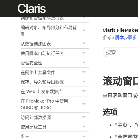
使用相关表
创建和管理布局及报表
编辑对象、布局部分和布局背
Claris FileMak
景
参考
>
脚本步骤参
从数据创建图表
使用脚本自动执行任务
管理安全性
在网络上共享文件
滚动窗
保存、导入和导出数据
在 Web 上发布数据库
垂直滚动窗口或
在 FileMaker Pro 中使用
ODBC 和 JDBC
选项
访问外部数据源
“
主页
”、“
使用高级工具
参考
“
至选定内