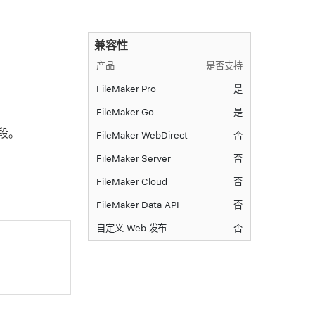
兼容性
产品
是否支持
FileMaker Pro
是
FileMaker Go
是
段。
FileMaker WebDirect
否
FileMaker Server
否
FileMaker Cloud
否
FileMaker Data API
否
自定义 Web 发布
否