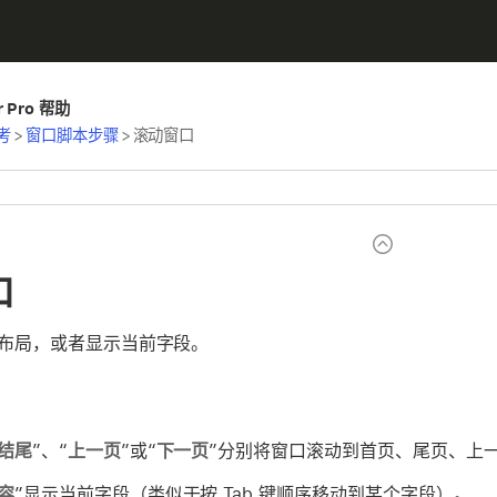
er Pro 帮助
考
>
窗口脚本步骤
>
滚动窗口
口
布局，或者显示当前字段。
结尾
”、“
上一页
”或“
下一页
”分别将窗口滚动到首页、尾页、上
容
”显示当前字段（类似于按 Tab 键顺序移动到某个字段）。