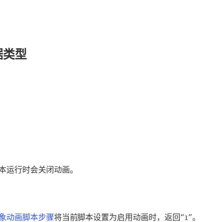
据类型
本运行时会关闭动画。
象动画脚本步骤
将当前脚本设置为启用动画时，返回“
”。
1