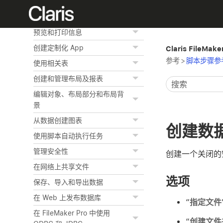
查找记录
对记录排序
预览和打印信息
创建定制化 App
Claris FileMak
参考
>
脚本步骤参
使用相关表
创建和管理布局及报表
编辑对象、布局部分和布局背
景
从数据创建图表
创建数
使用脚本自动执行任务
管理安全性
创建一个关闭的
在网络上共享文件
选项
保存、导入和导出数据
在 Web 上发布数据库
“
指定文件
在 FileMaker Pro 中使用
“
创建文件