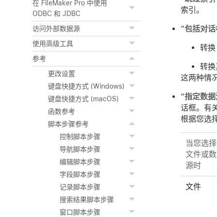
在 FileMaker Pro 中使用
索引。
ODBC 和 JDBC
“
包括对话
访问外部数据源
使用高级工具
转换
参考
转换
更改设置
这两种情
键盘快捷方式 (Windows)
“
指定数据
键盘快捷方式 (macOS)
话框。有
函数参考
根据您选
脚本步骤参考
控制脚本步骤
当您选择
导航脚本步骤
文件或数
编辑脚本步骤
源时
字段脚本步骤
文件
记录脚本步骤
搜索结果脚本步骤
窗口脚本步骤