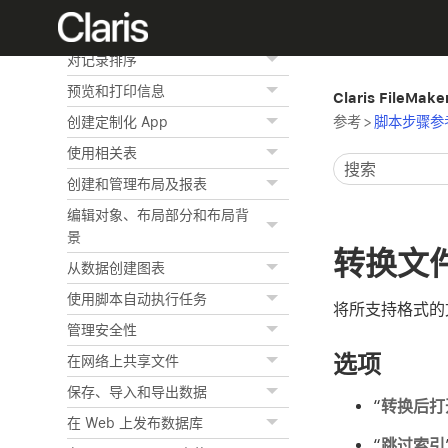
查找记录
对记录排序
预览和打印信息
Claris FileMak
参考
>
脚本步骤参
创建定制化 App
使用相关表
创建和管理布局及报表
编辑对象、布局部分和布局背
景
转换文
从数据创建图表
使用脚本自动执行任务
将所支持格式的文件
管理安全性
选项
在网络上共享文件
保存、导入和导出数据
“
转换后打
在 Web 上发布数据库
“
跳过索引