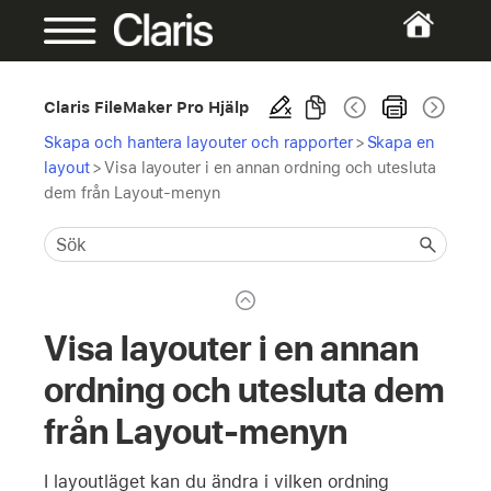
Claris FileMaker Pro Hjälp
Skapa och hantera layouter och rapporter
>
Skapa en
layout
>
Visa layouter i en annan ordning och utesluta
dem från Layout-menyn
Visa layouter i en annan
ordning och utesluta dem
från Layout-menyn
I layoutläget kan du ändra i vilken ordning