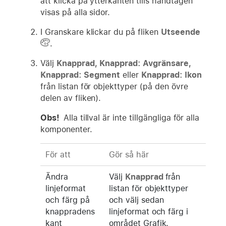
att klicka på ytterkanten tills handtagen
visas på alla sidor.
I Granskare klickar du på fliken
Utseende
.
Välj
Knapprad
,
Knapprad: Avgränsare
,
Knapprad: Segment
eller
Knapprad: Ikon
från listan för objekttyper (på den övre
delen av fliken).
Obs!
Alla tillval är inte tillgängliga för alla
komponenter.
För att
Gör så här
Ändra
Välj
Knapprad
från
linjeformat
listan för objekttyper
och färg på
och välj sedan
knappradens
linjeformat och färg i
kant
området Grafik.