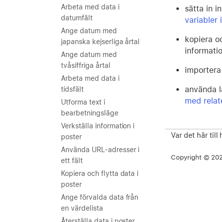
Arbeta med data i
sätta in i
datumfält
variabler i
Ange datum med
kopiera oc
japanska kejserliga årtal
informatio
Ange datum med
tvåsiffriga årtal
importera
Arbeta med data i
använda lä
tidsfält
med relat
Utforma text i
bearbetningsläge
Verkställa information i
Var det här till
poster
Använda URL-adresser i
Copyright © 2026
ett fält
Kopiera och flytta data i
poster
Ange förvalda data från
en värdelista
Återställa data i poster