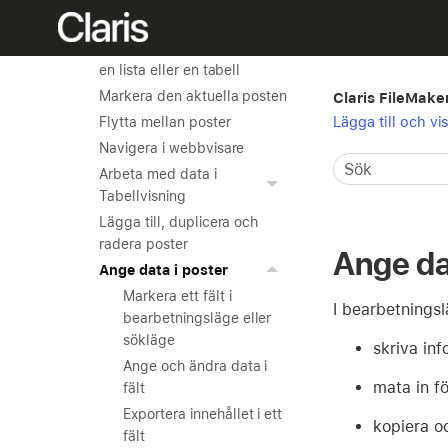
Lägga till och visa data
Visa poster som ett formulär,
en lista eller en tabell
Markera den aktuella posten
Claris FileMake
Lägga till och vi
Flytta mellan poster
Navigera i webbvisare
Arbeta med data i
Tabellvisning
Lägga till, duplicera och
radera poster
Ange da
Ange data i poster
Markera ett fält i
I bearbetningsl
bearbetningsläge eller
sökläge
skriva inf
Ange och ändra data i
mata in fö
fält
Exportera innehållet i ett
kopiera oc
fält