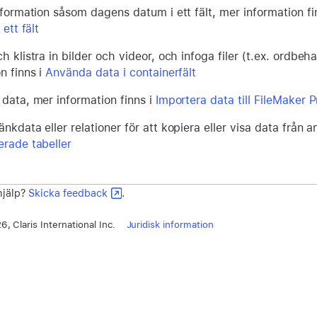
nformation såsom dagens datum i ett fält, mer information fi
 ett fält
h klistra in bilder och videor, och infoga filer (t.ex. ordbehan
n finns i
Använda data i containerfält
 data, mer information finns i
Importera data till FileMaker P
nkdata eller relationer för att kopiera eller visa data från a
erade tabeller
 hjälp?
Skicka feedback
.
, Claris International Inc.
Juridisk information