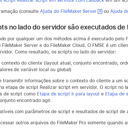
 script Realizar script em servidor com callback
em um scri
ramação (consulte
Ajuda do FileMaker Server
ou
Ajuda d
ts no lado do servidor são executados de 
iado por qualquer um dos métodos acima é executado pelo 
FileMaker Server e do FileMaker Cloud. O FMSE é um clien
vidor. Como resultado, os scripts no lado do servidor:
 contexto do cliente (layout atual, conjunto encontrado, ord
alores de variável local ou global)
 transmitir informações sobre o contexto do cliente a um s
 na etapa de script Realizar script em servidor. O script no
s de script como
Etapa de script Ir para layout
e
Etapa de s
conjunto encontrado agir.
tíveis com parâmetros de script e resultados de script de 
cessar outros arquivos do FileMaker Pro somente quando a