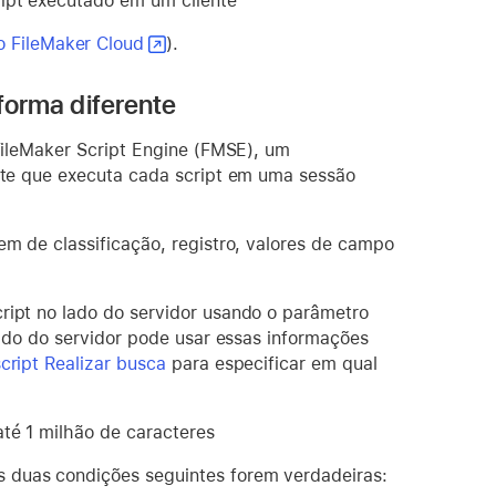
pt executado em um cliente
o FileMaker Cloud
).
forma diferente
FileMaker Script Engine (FMSE), um
te que executa cada script em uma sessão
em de classificação, registro, valores de campo
cript no lado do servidor usando o parâmetro
 lado do servidor pode usar essas informações
cript Realizar busca
para especificar em qual
até 1 milhão de caracteres
s duas condições seguintes forem verdadeiras: