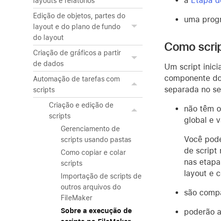
a
Etapa de
layouts e relatórios
Edição de objetos, partes do
uma prog
layout e do plano de fundo
do layout
Como scrip
Criação de gráficos a partir
de dados
Um script inic
componente do 
Automação de tarefas com
separada no ser
scripts
Criação e edição de
não têm o
scripts
global e v
Gerenciamento de
Você pode
scripts usando pastas
de script
Como copiar e colar
nas etapa
scripts
layout e 
Importação de scripts de
outros arquivos do
são compa
FileMaker
Sobre a execução de
poderão a