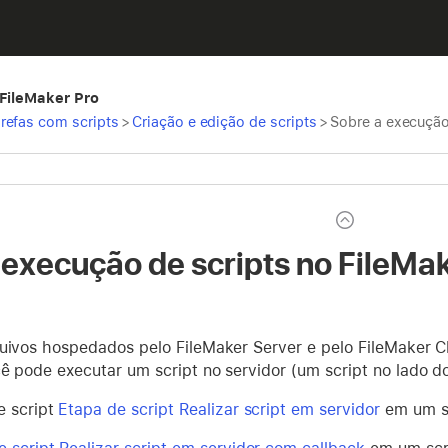
 FileMaker Pro
refas com scripts
>
Criação e edição de scripts
>
Sobre a execução
 execução de scripts no FileMa
quivos hospedados pelo FileMaker Server e pelo FileMaker C
ê pode executar um script no servidor (um script no lado d
e script
Etapa de script Realizar script em servidor
em um sc