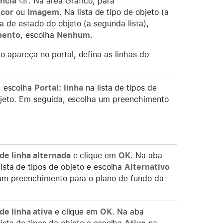
ncia
. Na área Gráfico, para
 cor
ou
Imagem
. Na lista de tipo de objeto (a
ta de estado do objeto (a segunda lista),
mento
, escolha
Nenhum
.
 apareça no portal, defina as linhas do
, escolha
Portal: linha
na lista de tipos de
bjeto. Em seguida, escolha um preenchimento
de linha alternada
e clique em
OK
. Na aba
ista de tipos de objeto e escolha
Alternativo
 um preenchimento para o plano de fundo da
de linha ativa
e clique em
OK
. Na aba