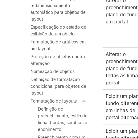
Alterar o
redimensionamento
preenchiment
automático para objetos de
plano de fund
layout
um portal
Especificação do estado de
exibição de um objeto
Formatação de gráficos em
um layout
Alterar o
Proteção de objetos contra
preenchiment
alteração
plano de fund
Nomeação de objetos
todas as linh
Definição de formatação
portal:
condicional para objetos de
layout
Exibir um pla
Formatação de layouts
fundo diferen
Definição de
em linhas de
preenchimento, estilo de
portal alterna
linha, bordas, sombras e
enchimento
Exibir um pla
Preenchimento com um