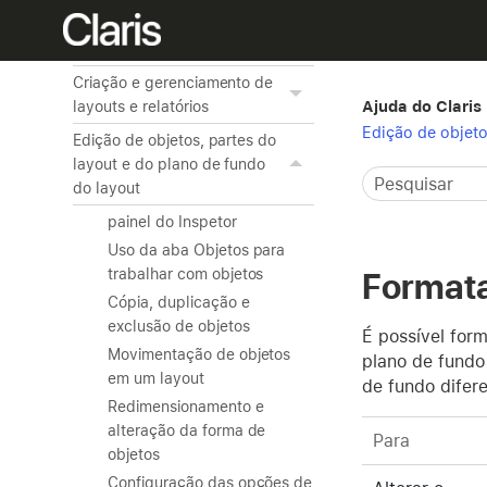
Utilização de tabelas
relacionadas
Criação e gerenciamento de
Ajuda do Claris
layouts e relatórios
Edição de objeto
Edição de objetos, partes do
layout e do plano de fundo
do layout
painel do Inspetor
Uso da aba Objetos para
trabalhar com objetos
Formata
Cópia, duplicação e
exclusão de objetos
É possível for
Movimentação de objetos
plano de fundo 
em um layout
de fundo difer
Redimensionamento e
alteração da forma de
Para
objetos
Configuração das opções de