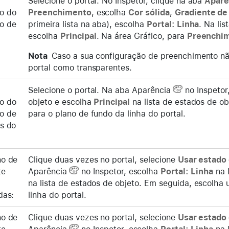
Selecione o portal. No Inspetor, clique na aba
Aparê
o do
Preenchimento
, escolha
Cor sólida
,
Gradiente de
o de
primeira lista na aba), escolha
Portal: Linha
. Na lis
escolha
Principal
. Na área Gráfico, para
Preenchi
Nota
Caso a sua configuração de preenchimento não
portal como transparentes.
Selecione o portal. Na aba Aparência
no Inspetor
o do
objeto e escolha
Principal
na lista de estados de o
o de
para o plano de fundo da linha do portal.
as do
no de
Clique duas vezes no portal, selecione
Usar estado 
te
Aparência
no Inspetor, escolha
Portal: Linha
na l
na lista de estados de objeto. Em seguida, escolha
das:
linha do portal.
no de
Clique duas vezes no portal, selecione
Usar estado 