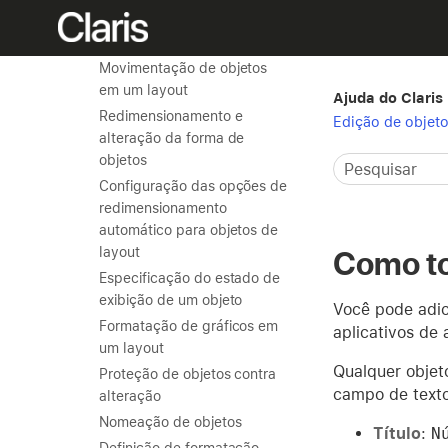
Cópia, duplicação e
exclusão de objetos
Movimentação de objetos
em um layout
Ajuda do Claris
Redimensionamento e
Edição de objeto
alteração da forma de
objetos
Configuração das opções de
redimensionamento
automático para objetos de
layout
Como tor
Especificação do estado de
exibição de um objeto
Você pode adic
Formatação de gráficos em
aplicativos de 
um layout
Qualquer objet
Proteção de objetos contra
campo de texto
alteração
Nomeação de objetos
Título
:
N