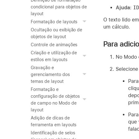
Definição de formatação
condicional para objetos de
Ajuda
:
I
layout
O texto lido em
Formatação de layouts
um cálculo.
Ocultação ou exibição de
objetos de layout
Para adici
Controle de animações
Criação e utilização de
No Modo 
estilos em layouts
Gravação e
Selecione
gerenciamento dos
Para
temas de layout
cliq
Formatação e
depo
configuração de objetos
prim
de campo no Modo de
layout
Para
Adição de dicas de
que 
ferramenta em layouts
fala
Identificação de selos