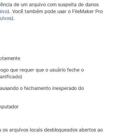
stência de um arquivo com suspeita de danos
uivo
). Você também pode usar o FileMaker Pro
uivos
).
uptamente
ogo que requer que o usuário feche o
danificado)
 causando o fechamento inesperado do
mputador
s os arquivos locais desbloqueados abertos ao