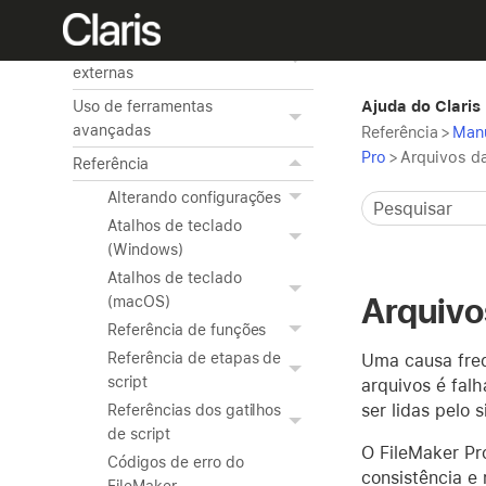
FileMaker Pro
Acesso a fontes de dados
externas
Ajuda do Claris
Uso de ferramentas
avançadas
Referência
>
Manu
Pro
>
Arquivos d
Referência
Alterando configurações
Atalhos de teclado
(Windows)
Atalhos de teclado
Arquivo
(macOS)
Referência de funções
Referência de etapas de
Uma causa freq
script
arquivos é fal
ser lidas pelo 
Referências dos gatilhos
de script
O FileMaker Pr
Códigos de erro do
consistência e