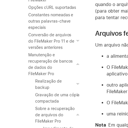
FileMaker
quando o arqui
Opções cURL suportadas
(para obter ma
Constantes nomeadas e
para tentar re
outras palavras-chave
especiais
Arquivos 
Conversão de arquivos
do FileMaker Pro 11 e de
Um arquivo nã
versões anteriores
Manutenção e
a aliment
recuperação de bancos
O FileMak
de dados do
aplicativo
FileMaker Pro
Realização de
outro apl
backup
FileMaker
Gravação de uma cópia
compactada
O FileMak
Sobre a recuperação
uma reini
de arquivos do
FileMaker Pro
Nota
Em qualq