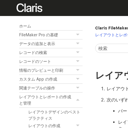
ホーム
Claris FileMak
レイアウトとレポ
FileMaker Pro の基礎
データの追加と表示
レコードの検索
レコードのソート
情報のプレビューと印刷
レイア
カスタム App の作成
関連テーブルの操作
レイアウ
レイアウトとレポートの作成
次のいず
と管理
パー
レイアウトデザインのベスト
プラクティス
レイ
レイアウトの作成