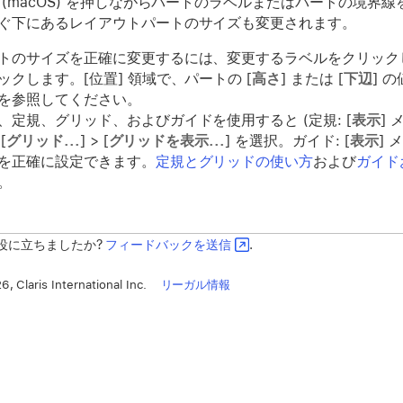
 (macOS) を押しながらパートのラベルまたはパートの境
ぐ下にあるレイアウトパートのサイズも変更されます。
トのサイズを正確に変更するには、変更するラベルをクリック
ックします。[位置] 領域で、パートの [
高さ
] または [
下辺
] 
を参照してください。
、定規、グリッド、およびガイドを使用すると (定規: [
表示
] 
[
グリッド...
] > [
グリッドを表示...
] を選択。ガイド: [
表示
] 
を正確に設定できます。
定規とグリッドの使い方
および
ガイド
。
役に立ちましたか?
フィードバックを送信
.
, Claris International Inc.
リーガル情報