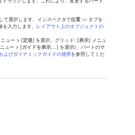
界線をドラッグします。これにより、変更するパート
して選択します。インスペクタで
位置
タブを
の値を入力します。
レイアウト上のオブジェクトの
メニュー > [
定規
] を選択。グリッド: [
表示
] メニュ
メニュー > [
ガイドを表示...
] を選択)、パートのサ
およびダイナミックガイドの使用
を参照してくだ