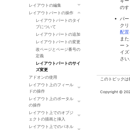
キー
レイアウトの編集
のす
レイアウトパートの操作
パー
レイアウトパートのタイ
クリ
プについて
配置
レイアウトパートの追加
また
レイアウトパートの変更
ー > 
改ページとページ番号の
イズ
定義
さい
レイアウトパートのサイ
ズ変更
アドオンの使用
このトピックは
レイアウト上のフィール
ドの操作
Copyright © 2026
レイアウト上のポータル
の操作
レイアウト上でのオブジ
ェクトの描画と挿入
レイアウト上でのパネル