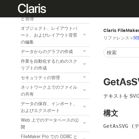
関連テーブルの操作
レイアウトとレポートの作成
と管理
オブジェクト、レイアウトパ
Claris FileMak
ート、およびレイアウト背景
リファレンス
>
関
の編集
データからのグラフの作成
作業を自動化するためのスク
リプトの作成
セキュリティの管理
GetAs
ネットワーク上でのファイル
の共有
テキストを SVG 
データの保存、インポート、
およびエクスポート
構文
Web 上でのデータベースの公
GetAsSVG 
開
FileMaker Pro での ODBC と