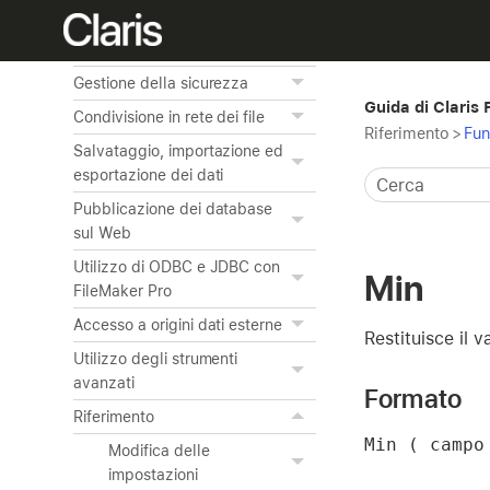
Automatizzazione delle
attività con gli script
Gestione della sicurezza
Guida di Claris
Condivisione in rete dei file
Riferimento
>
Fun
Salvataggio, importazione ed
esportazione dei dati
Pubblicazione dei database
sul Web
Utilizzo di ODBC e JDBC con
Min
FileMaker Pro
Accesso a origini dati esterne
Restituisce il 
Utilizzo degli strumenti
avanzati
Formato
Riferimento
Min ( campo
Modifica delle
impostazioni