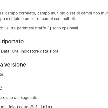
asi campo correlato, campo multiplo o set di campi non multi
o multiplo o un set di campi non multipli.
hiusi tra parentesi graffe { } sono opzionali.
i riportato
Data, Ora, Indicatore data e ora
la versione
te
e
re uno dei seguenti:
 multiplo
(campoMultiplo)
.