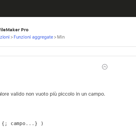
 FileMaker Pro
zioni
>
Funzioni aggregate
>
Min
valore valido non vuoto più piccolo in un campo.
 {; campo...} )