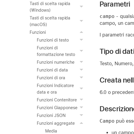
Parametri
Tasti di scelta rapida
(Windows)
campo
- qualsi
Tasti di scelta rapida
campo, un camp
(macOS)
Funzioni
I parametri racc
Funzioni di testo
Funzioni di
Tipo di dat
formattazione testo
Funzioni numeriche
Testo, Numero, 
Funzioni di data
Funzioni di ora
Creata nel
Funzioni Indicatore
6.0 o preceden
data e ora
Funzioni Contenitore
Descrizion
Funzioni Giapponese
Funzioni JSON
Campo
può esse
Funzioni aggregate
Media
un campo