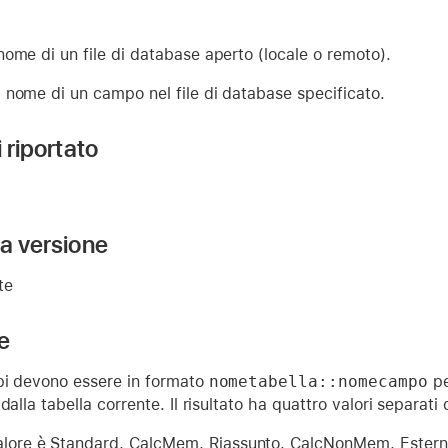
 nome di un file di database aperto (locale o remoto).
l nome di un campo nel file di database specificato.
i riportato
la versione
te
e
pi devono essere in formato
nometabella::nomecampo
pe
dalla tabella corrente. Il risultato ha quattro valori separati
valore è Standard, CalcMem, Riassunto, CalcNonMem, Esterno