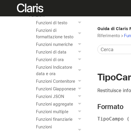
Tasti di scelta rapida
(macOS)
Funzioni
Funzioni di testo
Guida di Claris
Funzioni di
Riferimento
>
Fun
formattazione testo
Funzioni numeriche
Funzioni di data
Funzioni di ora
Funzioni Indicatore
data e ora
TipoCa
Funzioni Contenitore
Funzioni Giapponese
Restituisce in
Funzioni JSON
Funzioni aggregate
Formato
Funzioni multiple
TipoCampo (
Funzioni finanziarie
Funzioni