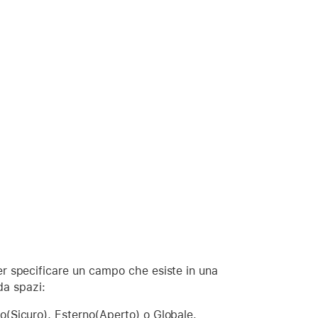
r specificare un campo che esiste in una
 da spazi:
(Sicuro), Esterno(Aperto) o Globale.