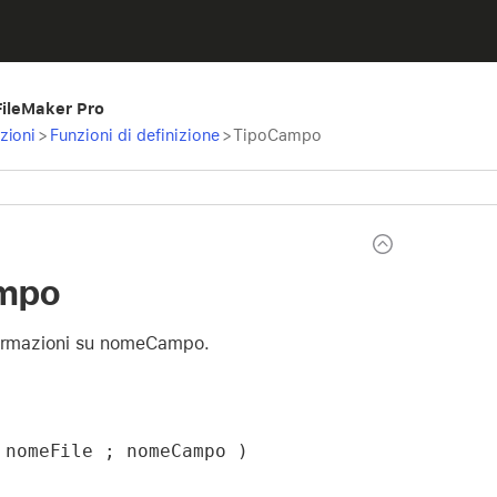
 FileMaker Pro
zioni
>
Funzioni di definizione
>
TipoCampo
mpo
formazioni su nomeCampo.
 nomeFile ; nomeCampo )