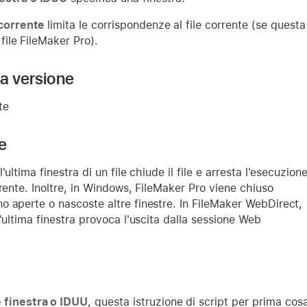
 corrente
limita le corrispondenze al file corrente (se quest
 file FileMaker Pro).
la versione
te
e
'ultima finestra di un file chiude il file e arresta l'esecuzion
rrente. Inoltre, in Windows, FileMaker Pro viene chiuso
 aperte o nascoste altre finestre. In FileMaker WebDirect,
l'ultima finestra provoca l'uscita dalla sessione Web
finestra o IDUU
, questa istruzione di script per prima co