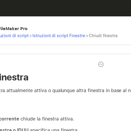
 FileMaker Pro
ruzioni di script
>
Istruzioni di script Finestre
>
Chiudi finestra
inestra
tra attualmente attiva o qualunque altra finestra in base al 
corrente
chiude la finestra attiva.
estra o IDUU
specifica una finestra.