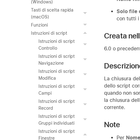
(Windows)
Tasti di scelta rapida
Solo file
(macOS)
con tutti i
Funzioni
Istruzioni di script
Creata nel
Istruzioni di script
6.0 o preceden
Controllo
Istruzioni di script
Navigazione
Descrizion
Istruzioni di script
La chiusura dell
Modifica
dello script co
Istruzioni di script
quando non sono
Campi
la chiusura del
Istruzioni di script
corrente.
Record
Istruzioni di script
Note
Gruppi individuati
Istruzioni di script
Per
Nome 
Finestre