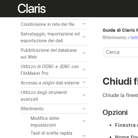
attività con gli script
Gestione della sicurezza
Condivisione in rete dei file
Guida di Claris
Salvataggio, importazione ed
Riferimento
>
Ist
esportazione dei dati
Pubblicazione dei database
sul Web
Utilizzo di ODBC e JDBC con
FileMaker Pro
Chiudi f
Accesso a origini dati esterne
Utilizzo degli strumenti
Chiude la fines
avanzati
Riferimento
Opzioni
Modifica delle
Finestra 
impostazioni
Tasti di scelta rapida
Nome fin