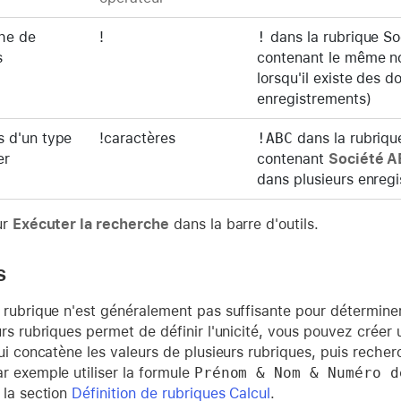
he de
!
!
dans la rubrique So
s
contenant le même no
lorsqu'il existe des 
enregistrements)
 d'un type
!caractères
!ABC
dans la rubriqu
er
contenant
Société 
dans plusieurs enreg
ur
Exécuter la recherche
dans la barre d'outils.
s
rubrique n'est généralement pas suffisante pour déterminer l
rs rubriques permet de définir l'unicité, vous pouvez créer 
qui concatène les valeurs de plusieurs rubriques, puis reche
r exemple utiliser la formule
Prénom & Nom & Numéro d
 la section
Définition de rubriques Calcul
.