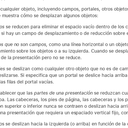
cualquier objeto, incluyendo campos, portales, otros objeto
e muestra cómo se desplazan algunos objetos:
os
se reducen para eliminar el espacio vacío dentro de lo
 si hay un campo de desplazamiento o de reducción sobre e
os que no son campos,
como una línea horizontal o un objet
amiento sobre los objetos o a su izquierda. Cuando se desp
r de la presentación pero no se reduce.
les
se deslizan como cualquier otro objeto que no es de camp
lizarse. Si especifica que un portal se deslice hacia arriba
las filas del portal vacías.
ablecer que las
partes de una presentación
se reduzcan cua
ba. Las cabeceras, los pies de página, las cabeceras y los pi
n superior o inferior nunca se contraen o deslizan hacia arr
una presentación que requiera un espaciado vertical fijo, co
os se deslizan hacia la izquierda (o arriba) en función de l