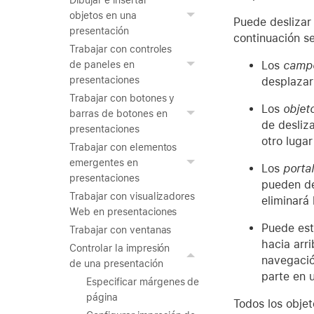
Dibujar e insertar
objetos en una
Puede deslizar 
presentación
continuación s
Trabajar con controles
Los
camp
de paneles en
presentaciones
desplazar
Trabajar con botones y
Los
objet
barras de botones en
de desliz
presentaciones
otro luga
Trabajar con elementos
emergentes en
Los
porta
presentaciones
pueden des
Trabajar con visualizadores
eliminará 
Web en presentaciones
Puede est
Trabajar con ventanas
hacia arri
Controlar la impresión
navegació
de una presentación
parte en 
Especificar márgenes de
página
Todos los objet