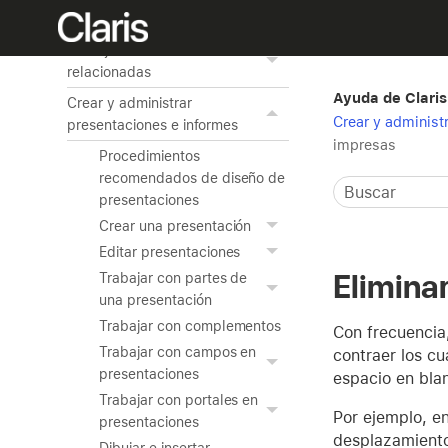
Crear una app personalizada
Trabajar con tablas
relacionadas
Ayuda de Claris
Crear y administrar
Crear y administ
presentaciones e informes
impresas
Procedimientos
recomendados de diseño de
presentaciones
Crear una presentación
Editar presentaciones
Elimina
Trabajar con partes de
una presentación
Trabajar con complementos
Con frecuencia,
Trabajar con campos en
contraer los cu
presentaciones
espacio en bla
Trabajar con portales en
Por ejemplo, en
presentaciones
desplazamiento