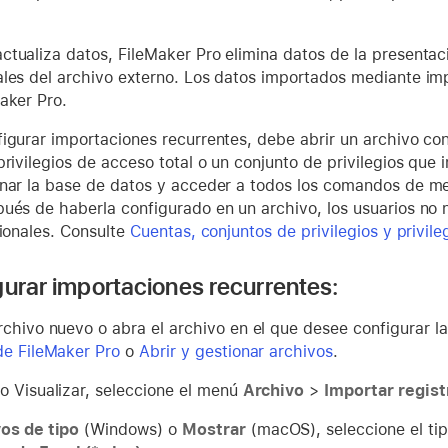
tualiza datos, FileMaker Pro elimina datos de la presentaci
ales del archivo externo. Los datos importados mediante im
aker Pro.
igurar importaciones recurrentes, debe abrir un archivo co
privilegios de acceso total o un conjunto de privilegios que 
nar la base de datos y acceder a todos los comandos de men
ués de haberla configurado en un archivo, los usuarios no n
cionales. Consulte
Cuentas, conjuntos de privilegios y privil
gurar importaciones recurrentes:
rchivo nuevo o abra el archivo en el que desee configurar l
de FileMaker Pro
o
Abrir y gestionar archivos
.
o Visualizar, seleccione el menú
Archivo
>
Importar regist
os de tipo
(Windows) o
Mostrar
(macOS), seleccione el tip