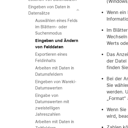
(Windows
Eingeben von Daten in
Wenn ein 
Datensätze
Informati
Auswählen eines Felds
im Blättern- oder
Im Blätte
Suchenmodus
Wechseln 
Eingeben und Ändern
Werts ode
von Felddaten
Das Anzei
Exportieren eines
der Datei
Feldinhalts
finden Si
Arbeiten mit Daten in
Datumsfeldern
Bei der A
Eingeben von Wareki-
Sie wähle
Datumswerten
werden. U
Eingabe von
„Format“ a
Datumswerten mit
zweistelligen
Wenn Sie 
Jahreszahlen
wird, bea
Arbeiten mit Daten in
Zahlen kö