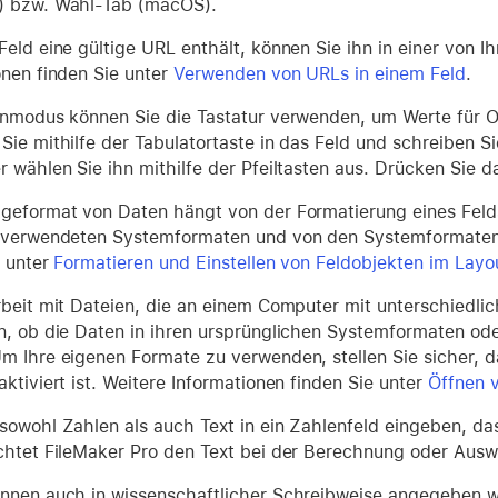
) bzw. Wahl-Tab (macOS).
Feld eine gültige URL enthält, können Sie ihn in einer von 
onen finden Sie unter
Verwenden von URLs in einem Feld
.
rnmodus können Sie die Tastatur verwenden, um Werte für O
Sie mithilfe der Tabulatortaste in das Feld und schreiben
r wählen Sie ihn mithilfe der Pfeiltasten aus. Drücken Sie 
geformat von Daten hängt von der Formatierung eines Feld
 verwendeten Systemformaten und von den Systemformaten 
e unter
Formatieren und Einstellen von Feldobjekten im Lay
rbeit mit Dateien, die an einem Computer mit unterschiedli
n, ob die Daten in ihren ursprünglichen Systemformaten od
m Ihre eigenen Formate zu verwenden, stellen Sie sicher, 
ktiviert ist. Weitere Informationen finden Sie unter
Öffnen 
sowohl Zahlen als auch Text in ein Zahlenfeld eingeben, das
chtet FileMaker Pro den Text bei der Berechnung oder Ausw
nnen auch in wissenschaftlicher Schreibweise angegeben w