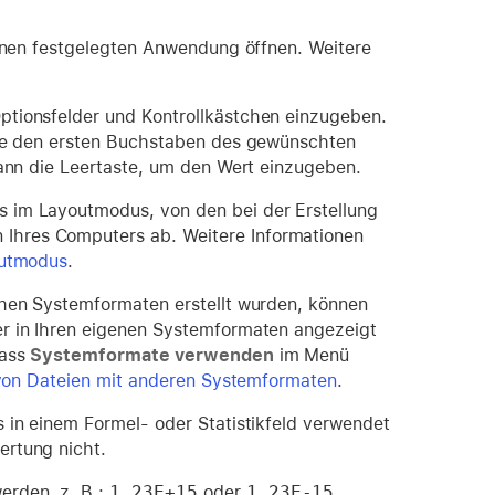
Ihnen festgelegten Anwendung öffnen. Weitere
ptionsfelder und Kontrollkästchen einzugeben.
 Sie den ersten Buchstaben des gewünschten
dann die Leertaste, um den Wert einzugeben.
s im Layoutmodus, von den bei der Erstellung
Ihres Computers ab. Weitere Informationen
outmodus
.
chen Systemformaten erstellt wurden, können
er in Ihren eigenen Systemformaten angezeigt
dass
Systemformate verwenden
im Menü
von Dateien mit anderen Systemformaten
.
 in einem Formel- oder Statistikfeld verwendet
ertung nicht.
erden, z. B.:
1,23E+15
oder
1,23E-15
.