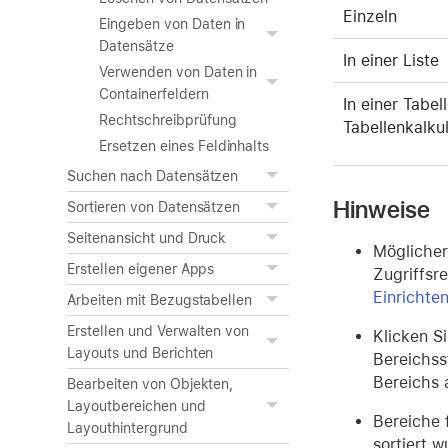
Einzeln
Eingeben von Daten in
Datensätze
In einer Liste
Verwenden von Daten in
Containerfeldern
In einer Tabe
Rechtschreibprüfung
Tabellenkalkul
Ersetzen eines Feldinhalts
Suchen nach Datensätzen
Hinweise
Sortieren von Datensätzen
Seitenansicht und Druck
Möglicher
Erstellen eigener Apps
Zugriffsr
Einrichte
Arbeiten mit Bezugstabellen
Erstellen und Verwalten von
Klicken S
Layouts und Berichten
Bereichss
Bereichs 
Bearbeiten von Objekten,
Layoutbereichen und
Bereiche 
Layouthintergrund
sortiert 