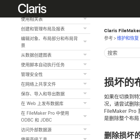
创建定制化 App
使用相关表
创建和管理布局及报表
Claris FileMak
参考
>
维护和恢复 Fi
编辑对象、布局部分和布局背
景
从数据创建图表
使用脚本自动执行任务
管理安全性
损坏的
在网络上共享文件
保存、导入和导出数据
如果在切换到特定
况，请尝试删除
在 Web 上发布数据库
FileMake
在 FileMaker Pro 中使用
是删除整个布局
ODBC 和 JDBC
访问外部数据源
删除损坏
使用高级工具