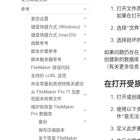
打开文件
参考
如果在打
更改设置
键盘快捷方式 (Windows)
选择“
文件
键盘快捷方式 (macOS)
选择损坏
函数参考
脚本步骤参考
如果问题仍存在
创建新的数据库，
脚本触发器参考
（有关更多信息
FileMaker 错误代码
支持的 cURL 选项
在打开受
命名常量和其他特殊关键词
从 FileMaker Pro 11 及更
打开或创建另
低版本转换文件
维护和恢复 FileMaker
使用以下
Pro 数据库
件”是无
备份
定义此步
保存压缩副本
关于恢复 FileMaker