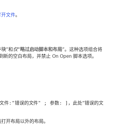
打开文件
。
件块
”和
仅
“
略过启动脚本和布局
”。这种选项组合将
换到新的空白布局，并禁止 On Open 脚本选项。
文件:"错误的文件" ; 参数: ]
，此处“错误的文
前打开布局以外的布局。