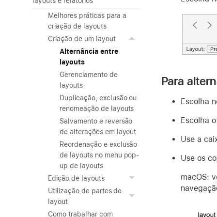
layouts e relatórios
Melhores práticas para a
criação de layouts
Criação de um layout
Alternância entre
layouts
Gerenciamento de
Para alter
layouts
Duplicação, exclusão ou
Escolha n
renomeação de layouts
Escolha 
Salvamento e reversão
de alterações em layout
Use a cai
Reordenação e exclusão
de layouts no menu pop-
Use os co
up de layouts
macOS: vo
Edição de layouts
navegaçã
Utilização de partes de
layout
Como trabalhar com