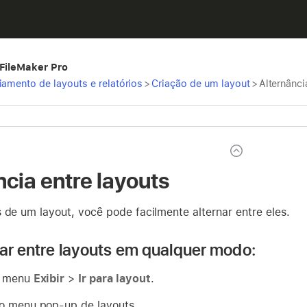
 FileMaker Pro
iamento de layouts e relatórios
>
Criação de um layout
>
Alternânci
ncia entre layouts
 de um layout, você pode facilmente alternar entre eles.
nar entre layouts em qualquer modo:
o menu
Exibir
>
Ir para layout
.
o menu pop-up de layouts.