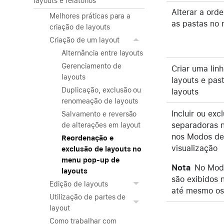
layouts e relatórios
Alterar a ord
Melhores práticas para a
as pastas no
criação de layouts
Criação de um layout
Alternância entre layouts
Gerenciamento de
Criar uma lin
layouts
layouts e pa
Duplicação, exclusão ou
layouts
renomeação de layouts
Incluir ou exc
Salvamento e reversão
separadoras 
de alterações em layout
nos Modos de
Reordenação e
visualização
exclusão de layouts no
menu pop-up de
Nota
No Modo
layouts
são exibidos 
Edição de layouts
até mesmo os 
Utilização de partes de
layout
Como trabalhar com