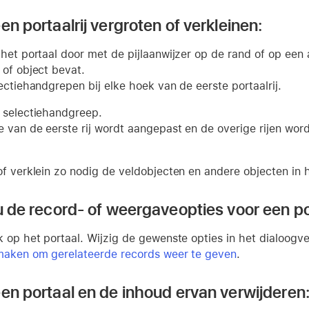
en portaalrij vergroten of verkleinen:
 het portaal door met de pijlaanwijzer op de rand of op een 
 of object bevat.
ectiehandgrepen bij elke hoek van de eerste portaalrij.
 selectiehandgreep.
e van de eerste rij wordt aangepast en de overige rijen wo
of verklein zo nodig de veldobjecten en andere objecten in h
 u de record- of weergaveopties voor een po
 op het portaal. Wijzig de gewenste opties in het dialoogven
maken om gerelateerde records weer te geven
.
een portaal en de inhoud ervan verwijderen