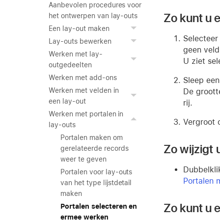
Aanbevolen procedures voor
Zo kunt u e
het ontwerpen van lay-outs
Een lay-out maken
Selecteer
Lay-outs bewerken
geen veld
Werken met lay-
U ziet sel
outgedeelten
Werken met add-ons
Sleep een
Werken met velden in
De groott
een lay-out
rij.
Werken met portalen in
Vergroot 
lay-outs
Portalen maken om
Zo wijzigt
gerelateerde records
weer te geven
Dubbelklik
Portalen voor lay-outs
Portalen 
van het type lijstdetail
maken
Zo kunt u 
Portalen selecteren en
ermee werken