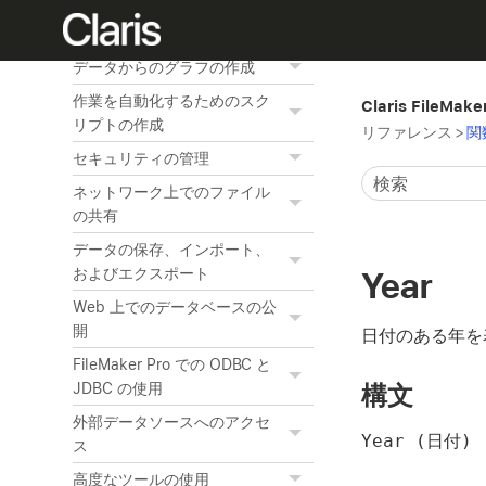
ート、およびレイアウト背景
の編集
データからのグラフの作成
作業を自動化するためのスク
Claris FileMak
リプトの作成
リファレンス
>
関
セキュリティの管理
ネットワーク上でのファイル
の共有
データの保存、インポート、
およびエクスポート
Year
Web 上でのデータベースの公
開
日付のある年を
FileMaker Pro での ODBC と
構文
JDBC の使用
外部データソースへのアクセ
Year (日付)
ス
高度なツールの使用