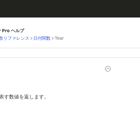
er Pro ヘルプ
数リファレンス
>
日付関数
>
Year
表す数値を返します。