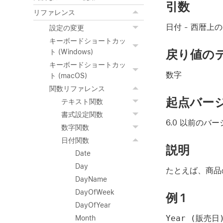
引数
リファレンス
日付
- 西暦上
設定の変更
キーボードショートカッ
戻り値の
ト (Windows)
キーボードショートカッ
数字
ト (macOS)
関数リファレンス
起点バー
テキスト関数
書式設定関数
6.0 以前のバ
数字関数
日付関数
説明
Date
Day
たとえば、商品
DayName
DayOfWeek
例 1
DayOfYear
Year (販売日
Month