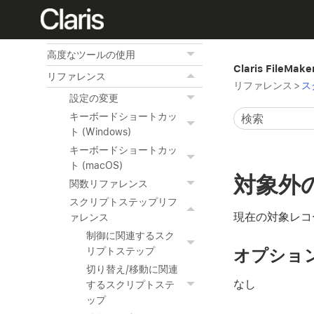
外部データソースへのアクセ
ス
高度なツールの使用
Claris FileMak
リファレンス
リファレンス
>
ス
設定の変更
キーボードショートカッ
ト (Windows)
キーボードショートカッ
ト (macOS)
対象外
関数リファレンス
スクリプトステップリフ
現在の対象レコ
ァレンス
制御に関連するスク
オプショ
リプトステップ
切り替え/移動に関連
なし
するスクリプトステ
ップ