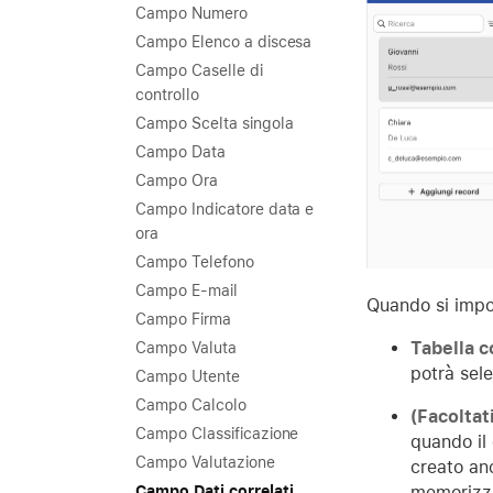
Campo Numero
Campo Elenco a discesa
Campo Caselle di
controllo
Campo Scelta singola
Campo Data
Campo Ora
Campo Indicatore data e
ora
Campo Telefono
Campo E-mail
Quando si impo
Campo Firma
Tabella c
Campo Valuta
potrà sel
Campo Utente
Campo Calcolo
(Facoltat
Campo Classificazione
quando il 
Campo Valutazione
creato anc
Campo Dati correlati
memorizzar