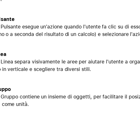
lsante
Pulsante
esegue un'azione quando l'utente fa clic su di esso
 no o a seconda del risultato di un calcolo) e selezionare l'az
nea
Linea
separa visivamente le aree per aiutare l'utente a orga
 in verticale e scegliere tra diversi stili.
uppo
Gruppo
contiene un insieme di oggetti, per facilitare il posi
i come unità.