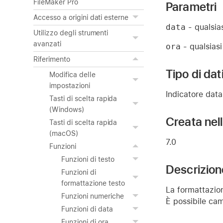
FileMaker Pro
Parametri
Accesso a origini dati esterne
data
- qualsia
Utilizzo degli strumenti
avanzati
ora
- qualsiasi
Riferimento
Tipo di dat
Modifica delle
impostazioni
Indicatore data
Tasti di scelta rapida
(Windows)
Creata nel
Tasti di scelta rapida
(macOS)
7.0
Funzioni
Funzioni di testo
Descrizion
Funzioni di
formattazione testo
La formattazion
Funzioni numeriche
È possibile cam
Funzioni di data
Funzioni di ora