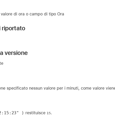
 valore di ora o campo di tipo Ora
i riportato
la versione
te
ne specificato nessun valore per i minuti, come valore viene 
2:15:23" )
restituisce
.
15