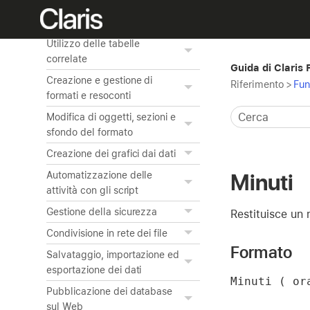
Creazione di un'app
personalizzata
Utilizzo delle tabelle
correlate
Guida di Claris
Creazione e gestione di
Riferimento
>
Fun
formati e resoconti
Modifica di oggetti, sezioni e
sfondo del formato
Creazione dei grafici dai dati
Minuti
Automatizzazione delle
attività con gli script
Gestione della sicurezza
Restituisce un 
Condivisione in rete dei file
Formato
Salvataggio, importazione ed
esportazione dei dati
Minuti ( or
Pubblicazione dei database
sul Web