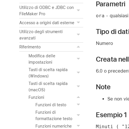
Parametri
Utilizzo di ODBC e JDBC con
FileMaker Pro
ora
- qualsiasi
Accesso a origini dati esterne
Tipo di dat
Utilizzo degli strumenti
avanzati
Numero
Riferimento
Modifica delle
Creata nel
impostazioni
Tasti di scelta rapida
6.0 o preceden
(Windows)
Tasti di scelta rapida
Note
(macOS)
Funzioni
Se non vie
Funzioni di testo
Funzioni di
Esempio 1
formattazione testo
Minuti ( "1
Funzioni numeriche