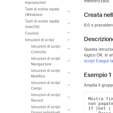
memorizzata.
impostazioni
Tasti di scelta rapida
Creata nel
(Windows)
Tasti di scelta rapida
6.0 o preceden
(macOS)
Funzioni
Descrizion
Istruzioni di script
Istruzioni di script
Questa istruzio
Controllo
logico OR. In al
Istruzioni di script
script Esegui la
Navigazione
Istruzioni di script
Esempio 1
Modifica
Istruzioni di script
Amplia il grupp
Campi
Istruzioni di script
Mostra fin
Record
non pagat
Istruzioni di script
If [Get (
Gruppi individuati