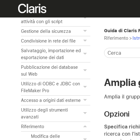
Creazione dei grafici dai dati
Automatizzazione delle
attività con gli script
Guida di Claris
Gestione della sicurezza
Riferimento
>
Ist
Condivisione in rete dei file
Salvataggio, importazione ed
esportazione dei dati
Pubblicazione dei database
sul Web
Amplia 
Utilizzo di ODBC e JDBC con
FileMaker Pro
Amplia il grupp
Accesso a origini dati esterne
Utilizzo degli strumenti
Opzioni
avanzati
Specifica richi
Riferimento
ricerca con l'is
Modifica delle