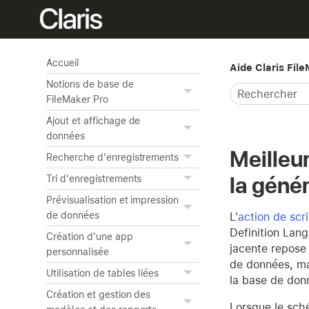
Accueil
Aide Claris Fil
Notions de base de
FileMaker Pro
Ajout et affichage de
données
Meilleu
Recherche d'enregistrements
la géné
Tri d'enregistrements
Prévisualisation et impression
de données
L'
action de scr
Definition Lan
Création d'une app
jacente repose 
personnalisée
de données, ma
Utilisation de tables liées
la base de don
Création et gestion des
Lorsque le sch