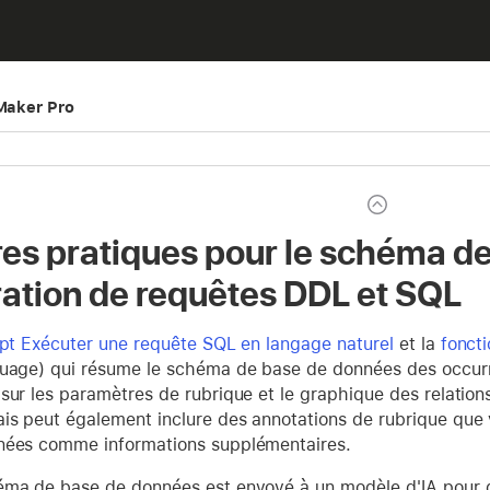
eMaker Pro
res pratiques pour le schéma d
ration de requêtes DDL et SQL
ipt Exécuter une requête SQL en langage naturel
et la
fonct
guage) qui résume le schéma de base de données des occurr
sur les paramètres de rubrique et le graphique des relatio
is peut également inclure des annotations de rubrique que v
nées comme informations supplémentaires.
éma de base de données est envoyé à un modèle d'IA pour 