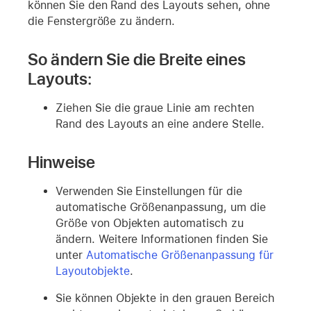
können Sie den Rand des Layouts sehen, ohne
die Fenstergröße zu ändern.
So ändern Sie die Breite eines
Layouts:
Ziehen Sie die graue Linie am rechten
Rand des Layouts an eine andere Stelle.
Hinweise
Verwenden Sie Einstellungen für die
automatische Größenanpassung, um die
Größe von Objekten automatisch zu
ändern. Weitere Informationen finden Sie
unter
Automatische Größenanpassung für
Layoutobjekte
.
Sie können Objekte in den grauen Bereich