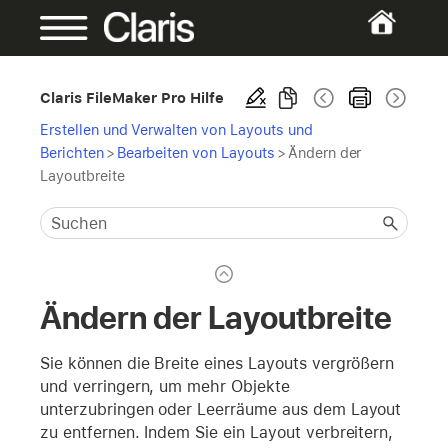
Claris FileMaker Pro Hilfe
Erstellen und Verwalten von Layouts und
Berichten
>
Bearbeiten von Layouts
>
Ändern der
Layoutbreite
Ändern der Layoutbreite
Sie können die Breite eines Layouts vergrößern
und verringern, um mehr Objekte
unterzubringen oder Leerräume aus dem Layout
zu entfernen. Indem Sie ein Layout verbreitern,