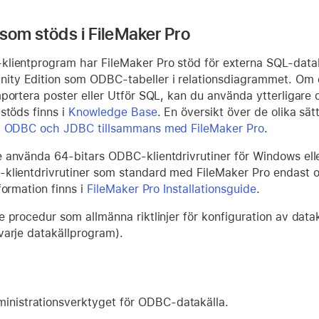
 som stöds i FileMaker Pro
lientprogram har FileMaker Pro stöd för externa SQL-datak
y Edition som ODBC-tabeller i relationsdiagrammet. Om 
portera poster eller Utför SQL, kan du använda ytterligare 
stöds finns i
Knowledge Base
. En översikt över de olika s
 ODBC och JDBC tillsammans med FileMaker Pro
.
 använda 64-bitars ODBC-klientdrivrutiner för Windows e
klientdrivrutiner som standard med FileMaker Pro endast o
formation finns i
FileMaker Pro Installationsguide
.
 procedur som allmänna riktlinjer för konfiguration av data
varje datakällprogram).
ministrationsverktyget för ODBC-datakälla.