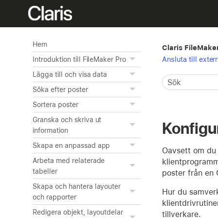
Hem
Claris FileMake
Ansluta till exter
Introduktion till FileMaker Pro
Lägga till och visa data
Söka efter poster
Sortera poster
Granska och skriva ut
Konfigu
information
Skapa en anpassad app
Oavsett om du 
Arbeta med relaterade
klientprogramm
tabeller
poster från en 
Skapa och hantera layouter
Hur du samverka
och rapporter
klientdrivrutin
Redigera objekt, layoutdelar
tillverkare.