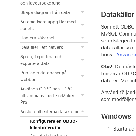
och layoutbakgrund
Datakällor
Skapa diagram från data
Automatisera uppgifter med
Som ett ODBC-k
scripts
MySQL Communit
Hantera säkerhet
scriptstegen Im
datakällor som 
Dela filer i ett nätverk
finns i
Använda
Spara, importera och
exportera data
Obs!
Du måste
Publicera databaser på
fungerar ODBC-
webben
datorer. Mer in
Använda ODBC och JDBC
Använd följande
tillsammans med FileMaker
som medföljer 
Pro
Ansluta till externa datakällor
Windows
Konfigurera en ODBC-
klientdrivrutin
Starta ad
Ansluta till externa