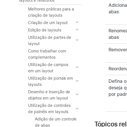
layouts e relatórios
Adiciona
Melhores práticas para a
abas
criação de layouts
Criação de um layout
Edição de layouts
Renomea
abas
Utilização de partes de
layout
Remover
Como trabalhar com
complementos
Utilização de campos
Reordena
em um layout
Utilização de portais em
Defina o
layouts
deseja q
Desenho e inserção de
por pad
objetos em um layout
Utilização de controles
de painéis em layouts
Adição de um controle
Tópicos re
de abas