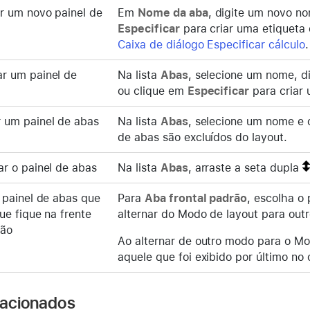
r um novo painel de
Em
Nome da aba
, digite um novo n
Especificar
para criar uma etiqueta
Caixa de diálogo Especificar cálculo
.
r um painel de
Na lista
Abas
, selecione um nome, 
ou clique em
Especificar
para criar
 um painel de abas
Na lista
Abas
, selecione um nome e
de abas são excluídos do layout.
r o painel de abas
Na lista
Abas
, arraste a seta dupla
 painel de abas que
Para
Aba frontal padrão
, escolha o 
ue fique na frente
alternar do Modo de layout para out
rão
Ao alternar de outro modo para o Mod
aquele que foi exibido por último no
lacionados