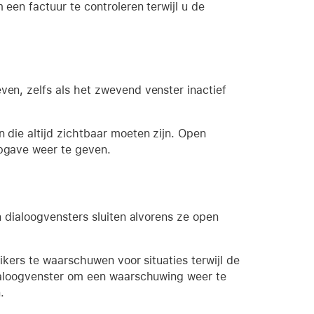
en factuur te controleren terwijl u de
n, zelfs als het zwevend venster inactief
die altijd zichtbaar moeten zijn. Open
pgave weer te geven.
 dialoogvensters sluiten alvorens ze open
kers te waarschuwen voor situaties terwijl de
ialoogvenster om een waarschuwing weer te
.