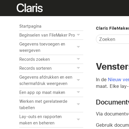
Startpagina
Claris FileMake
Beginselen van FileMaker Pro
Gegevens toevoegen en
weergeven
Records zoeken
Vensters
Records sorteren
Gegevens afdrukken en een
In de
Nieuw ven
schermafdruk weergeven
maat. Elke lay
Een app op maat maken
Documentv
Werken met gerelateerde
tabellen
Via documentve
Lay-outs en rapporten
maken en beheren
Gebruik docume