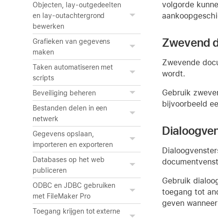
volgorde kunne
Objecten, lay-outgedeelten
aankoopgeschie
en lay-outachtergrond
bewerken
Zwevend d
Grafieken van gegevens
maken
Zwevende docum
Taken automatiseren met
wordt.
scripts
Gebruik zweven
Beveiliging beheren
bijvoorbeeld e
Bestanden delen in een
netwerk
Dialoogven
Gegevens opslaan,
importeren en exporteren
Dialoogvenster
Databases op het web
documentvenst
publiceren
Gebruik dialoo
ODBC en JDBC gebruiken
toegang tot an
met FileMaker Pro
geven wanneer 
Toegang krijgen tot externe