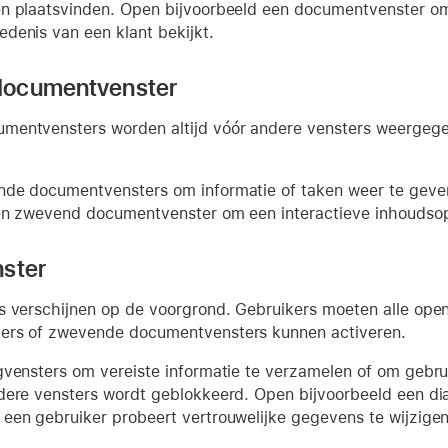
n plaatsvinden. Open bijvoorbeeld een documentvenster om e
denis van een klant bekijkt.
ocumentvenster
entvensters worden altijd vóór andere vensters weergegeve
de documentvensters om informatie of taken weer te geven 
en zwevend documentvenster om een interactieve inhoudso
ster
s verschijnen op de voorgrond. Gebruikers moeten alle open
ers of zwevende documentvensters kunnen activeren.
gvensters om vereiste informatie te verzamelen of om gebrui
dere vensters wordt geblokkeerd. Open bijvoorbeeld een d
een gebruiker probeert vertrouwelijke gegevens te wijzigen