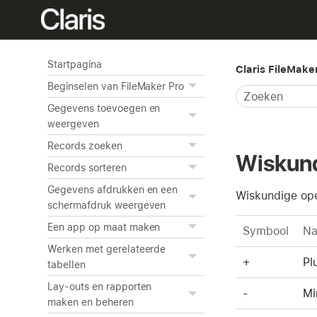
Startpagina
Claris FileMake
Beginselen van FileMaker Pro
Gegevens toevoegen en
weergeven
Records zoeken
Wiskund
Records sorteren
Gegevens afdrukken en een
Wiskundige ope
schermafdruk weergeven
Een app op maat maken
Symbool
N
Werken met gerelateerde
+
Pl
tabellen
Lay-outs en rapporten
-
Mi
maken en beheren