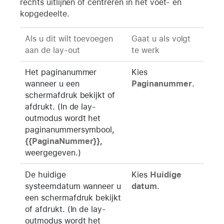
rechts uitlijnen of centreren in het voet- en
kopgedeelte.
Als u dit wilt toevoegen
Gaat u als volgt
aan de lay-out
te werk
Het paginanummer
Kies
wanneer u een
Paginanummer
.
schermafdruk bekijkt of
afdrukt. (In de lay-
outmodus wordt het
paginanummersymbool,
{{PaginaNummer}}
,
weergegeven.)
De huidige
Kies
Huidige
systeemdatum wanneer u
datum
.
een schermafdruk bekijkt
of afdrukt. (In de lay-
outmodus wordt het