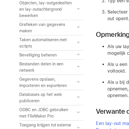
Typ een s
Objecten, lay-outgedeelten
en lay-outachtergrond
Selectee
bewerken
out opent
Grafieken van gegevens
maken
Opmerkin
Taken automatiseren met
Als uw la
scripts
mogelijk 
Beveiliging beheren
Als u een
Bestanden delen in een
netwerk
voltooid.
Gegevens opslaan,
Als u bij
importeren en exporteren
opnemen, 
Databases op het web
opnemen.
publiceren
Verwante 
ODBC en JDBC gebruiken
met FileMaker Pro
Een lay-out m
Toegang krijgen tot externe