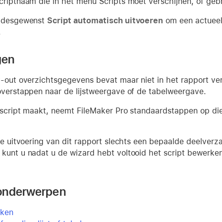
criptnaam die in het menu Scripts moet verschijnen, of ge
r desgewenst
Script automatisch uitvoeren
om een actueel 
.
gen
y-out overzichtsgegevens bevat maar niet in het rapport ver
overstappen naar de lijstweergave of de tabelweergave.
 script maakt, neemt FileMaker Pro standaardstappen op die
 de uitvoering van dit rapport slechts een bepaalde deelverz
kunt u nadat u de wizard hebt voltooid het script bewerken
onderwerpen
aken