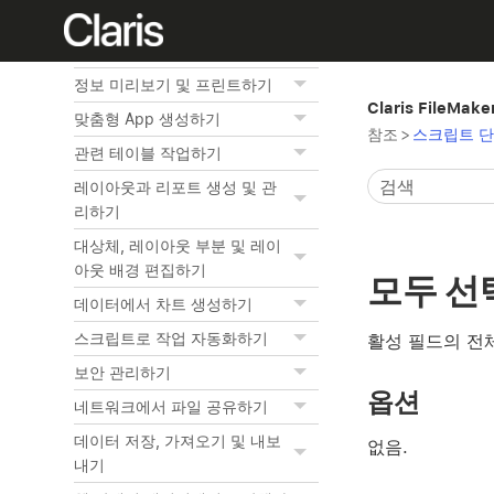
레코드 찾기
레코드 정렬하기
정보 미리보기 및 프린트하기
Claris FileMak
맞춤형 App 생성하기
참조
>
스크립트 단
관련 테이블 작업하기
레이아웃과 리포트 생성 및 관
리하기
대상체, 레이아웃 부분 및 레이
아웃 배경 편집하기
모두 선
데이터에서 차트 생성하기
스크립트로 작업 자동화하기
활성 필드의 전
보안 관리하기
옵션
네트워크에서 파일 공유하기
데이터 저장, 가져오기 및 내보
없음.
내기