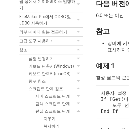
웹 상에서 데이터베이스 발행하
다음 버전
기
6.0 또는 이전
FileMaker Pro에서 ODBC 및
JDBC 사용하기
참고
외부 데이터 원본 접근하기
고급 도구 사용하기
장비에 키보
표시하지 
참조
설정 변경하기
예제 1
키보드 단축키(Windows)
키보드 단축키(macOS)
활성 필드의 콘
함수 참조
스크립트 단계 참조
사용자 설정
제어 스크립트 단계
If [Get(
탐색 스크립트 단계
    모두 
End If
편집 스크립트 단계
지우기
복사하기