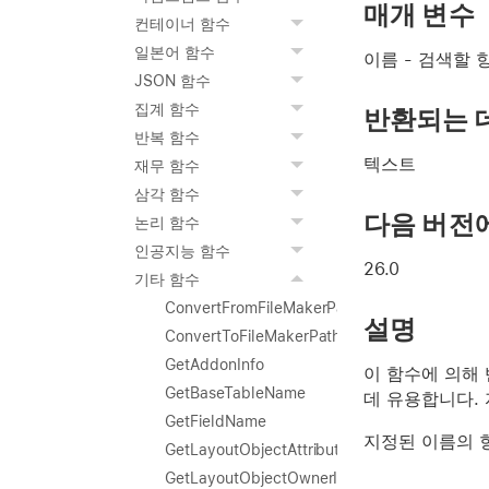
매개 변수
컨테이너 함수
일본어 함수
이름
- 검색할 
JSON 함수
집계 함수
반환되는 
반복 함수
텍스트
재무 함수
삼각 함수
다음 버전
논리 함수
인공지능 함수
26.0
기타 함수
ConvertFromFileMakerPath
설명
ConvertToFileMakerPath
GetAddonInfo
이 함수에 의해
GetBaseTableName
데 유용합니다.
GetFieldName
지정된 이름의 
GetLayoutObjectAttribute
GetLayoutObjectOwnerInfo