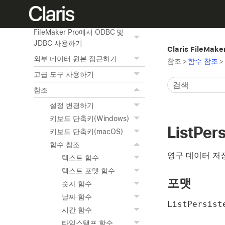
웹 상에서 데이터베이스 발행하
기
FileMaker Pro에서 ODBC 및
JDBC 사용하기
Claris FileMak
외부 데이터 원본 접근하기
참조
>
함수 참조
>
고급 도구 사용하기
참조
설정 변경하기
키보드 단축키(Windows)
ListPer
키보드 단축키(macOS)
함수 참조
영구 데이터 저
텍스트 함수
텍스트 포맷 함수
포맷
숫자 함수
날짜 함수
ListPersist
시간 함수
타임스탬프 함수