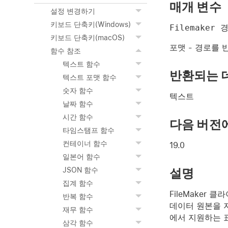
매개 변수
설정 변경하기
키보드 단축키(Windows)
Filemaker 
키보드 단축키(macOS)
포맷
- 경로를 
함수 참조
텍스트 함수
반환되는 
텍스트 포맷 함수
숫자 함수
텍스트
날짜 함수
시간 함수
다음 버전
타임스탬프 함수
컨테이너 함수
19.0
일본어 함수
설명
JSON 함수
집계 함수
FileMaker
반복 함수
데이터 원본을 지
재무 함수
에서 지원하는 
삼각 함수