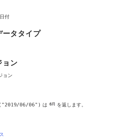
の日付
データタイプ
ジョン
ージョン
("2019/06/06")
は
を返します。
ス