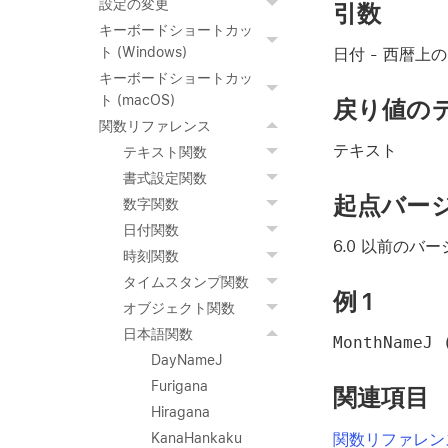
設定の変更
引数
キーボードショートカッ
ト (Windows)
日付
- 西暦上
キーボードショートカッ
ト (macOS)
戻り値の
関数リファレンス
テキスト
テキスト関数
書式設定関数
起点バー
数字関数
日付関数
6.0 以前のバ
時刻関数
タイムスタンプ関数
例 1
オブジェクト関数
日本語関数
MonthNameJ 
DayNameJ
Furigana
関連項目
Hiragana
関数リファレン
KanaHankaku