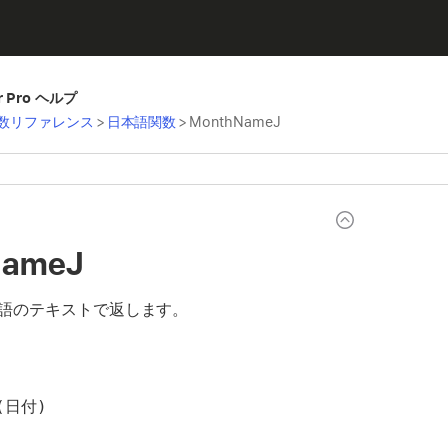
er Pro ヘルプ
数リファレンス
>
日本語関数
>
MonthNameJ
NameJ
語のテキストで返します。
 (日付)