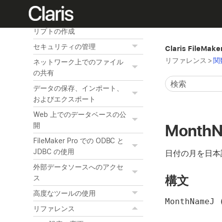
データからのグラフの作成
作業を自動化するためのスク
リプトの作成
セキュリティの管理
Claris FileMak
リファレンス
>
関
ネットワーク上でのファイル
の共有
データの保存、インポート、
およびエクスポート
Web 上でのデータベースの公
Month
開
FileMaker Pro での ODBC と
JDBC の使用
日付の月を日本
外部データソースへのアクセ
構文
ス
高度なツールの使用
MonthNameJ
リファレンス